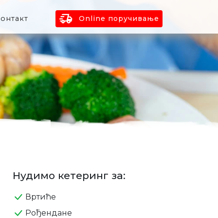
delivery_truck_speed
онтакт
Online поручивање
Нудимо кетеринг за:
Вртиће
Рођендане