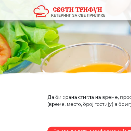
Да би храна стигла на време, пр
(време, место, број гостију) а бри