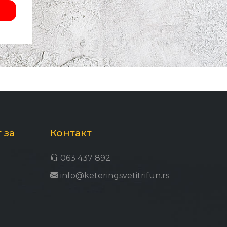
 за
Контакт
063 437 892
info@keteringsvetitrifun.rs