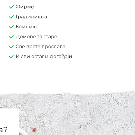
Фирме
Градилишта
Клинике
Домове за старе
Све врсте прослава
И сви остали догађаји
а?