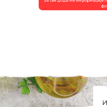
За све додатне информације п
фо
'
И