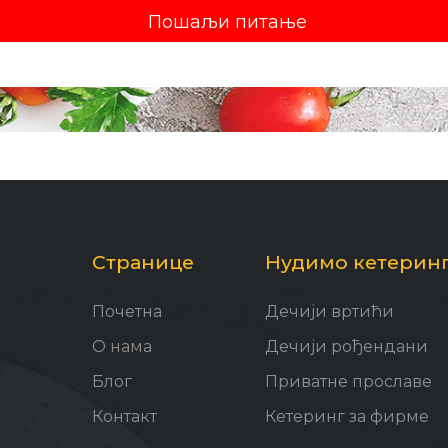
Странице
Нудимо кетеринг
Почетна
Дечији вртићи
О нама
Дечији рођендани
Блог
Приватне прославе
Контакт
Кетеринг за фирме