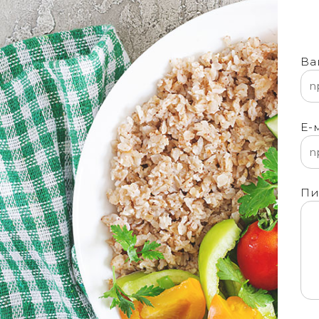
Ва
Е-
Пи