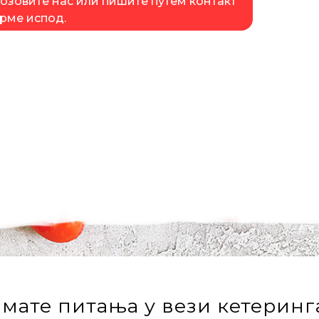
озовите нас или пишите путем контакт
рме испод.
мате питања у вези кетеринг