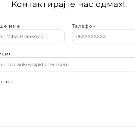
Контактирајте нас одмах!
ше име
Телефон
маил
тање