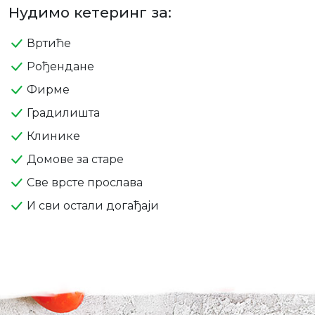
Нудимо кетеринг за:
Вртиће
Рођендане
Фирме
Градилишта
Клинике
Домове за старе
Све врсте прослава
И сви остали догађаји