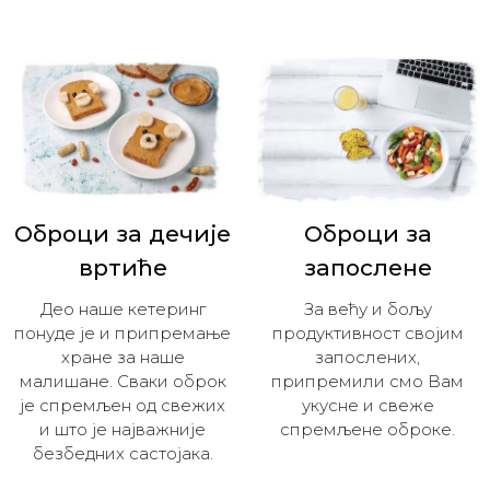
Оброци за дечијe
Оброци за
вртиће
запослене
Део наше кетеринг
За већу и бољу
понуде је и припремање
продуктивност својим
хране за наше
запослених,
малишане. Сваки оброк
припремили смо Вам
је спремљен од свежих
укусне и свеже
и што је најважније
спремљене оброке.
безбедних састојака.