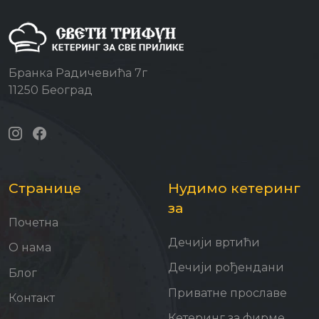
Бранка Радичевића 7г
11250 Београд
Странице
Нудимо кетеринг
за
Почетна
Дечији вртићи
О нама
Дечији рођендани
Блог
Приватне прославе
Контакт
Кетеринг за фирме