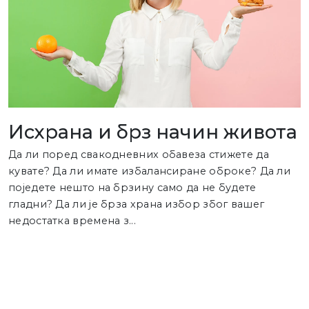
Исхрана и брз начин живота
Да ли поред свакодневних обавеза стижете да
кувате? Да ли имате избалансиране оброке? Да ли
поједете нешто на брзину само да не будете
гладни? Да ли је брза храна избор због вашег
недостатка времена з...