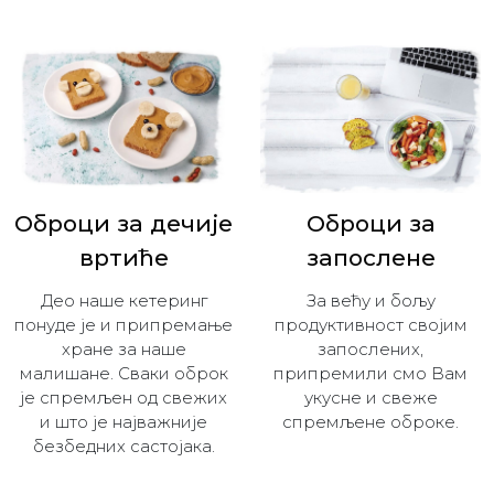
Оброци за дечијe
Оброци за
вртиће
запослене
Део наше кетеринг
За већу и бољу
понуде је и припремање
продуктивност својим
хране за наше
запослених,
малишане. Сваки оброк
припремили смо Вам
је спремљен од свежих
укусне и свеже
и што је најважније
спремљене оброке.
безбедних састојака.