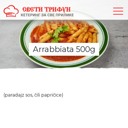
Arrabbiata 500g
(paradajz sos, čili papričice)