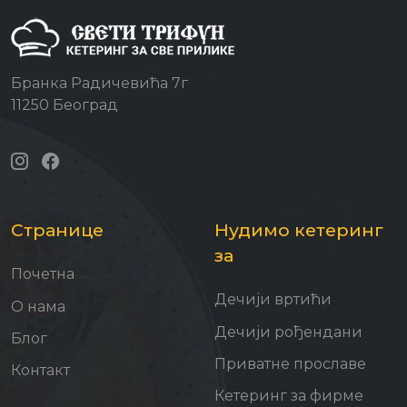
Бранка Радичевића 7г
11250 Београд
Странице
Нудимо кетеринг
за
Почетна
Дечији вртићи
О нама
Дечији рођендани
Блог
Приватне прославе
Контакт
Кетеринг за фирме