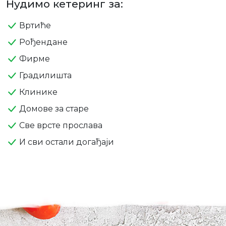
Нудимо кетеринг за:
Вртиће
Рођендане
Фирме
Градилишта
Клинике
Домове за старе
Све врсте прослава
И сви остали догађаји