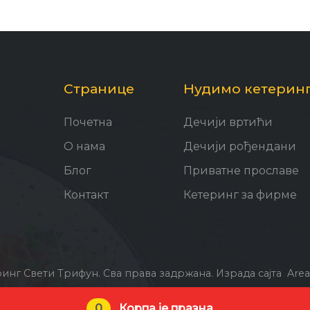
Странице
Нудимо кетеринг
Почетна
Дечији вртићи
О нама
Дечији рођендани
Блог
Приватне прославе
Контакт
Кетеринг за фирме
ринг Свети Трифун. Сва права задржана.
Израда сајта
Are
0
Корпа је празна.