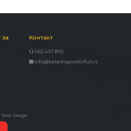
 за
Контакт
063 437 892
info@keteringsvetitrifun.rs
a Web Design