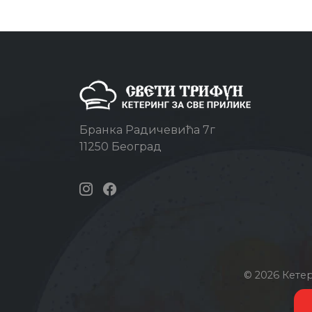
Бранка Радичевића 7г
11250 Београд
© 2026 Кете