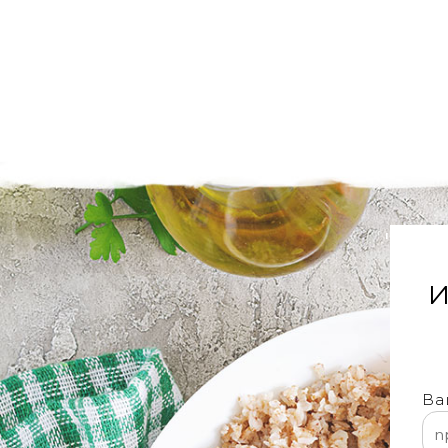
'
И
Ва