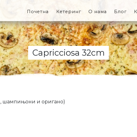
Почетна
Кетеринг
О нама
Блог
К
Capricciosa 32cm
е , шампињони и оригано)