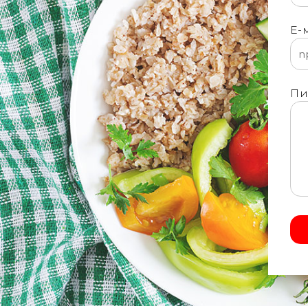
Е-
Пи