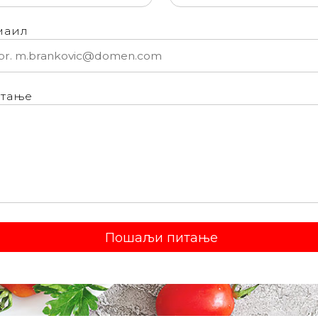
маил
тање