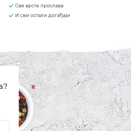
Све врсте прослава
И сви остали догађаји
а?