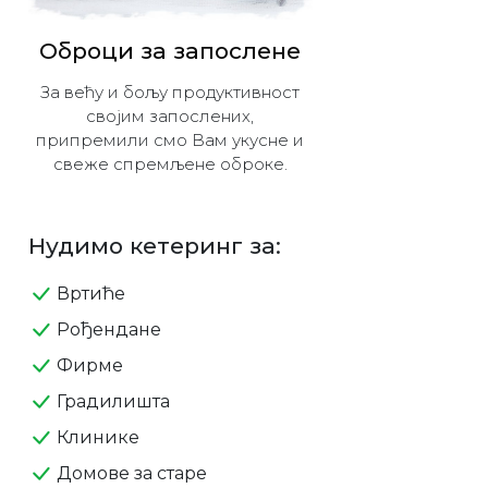
Оброци за запослене
За већу и бољу продуктивност
својим запослених,
припремили смо Вам укусне и
свеже спремљене оброке.
Нудимо кетеринг за:
Вртиће
Рођендане
Фирме
Градилишта
Клинике
Домове за старе