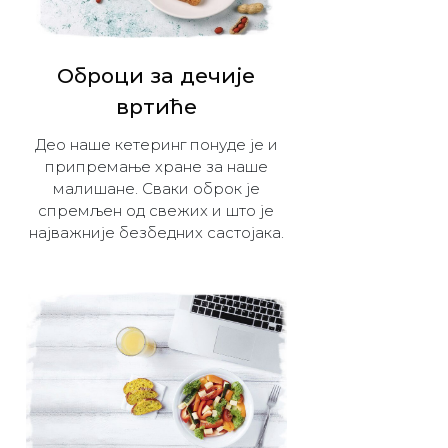
Оброци за дечијe
вртиће
Део наше кетеринг понуде је и
припремање хране за наше
малишане. Сваки оброк је
спремљен од свежих и што је
најважније безбедних састојака.