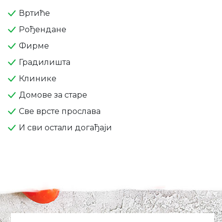
Вртиће
Рођендане
Фирме
Градилишта
Клинике
Домове за старе
Све врсте прослава
И сви остали догађаји
'