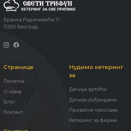
Бранка Радичевића 7г
11250 Београд
Странице
Нудимо кетеринг
за
Почетна
Дечији вртићи
О нама
Дечији рођендани
Блог
Приватне прославе
Контакт
Кетеринг за фирме