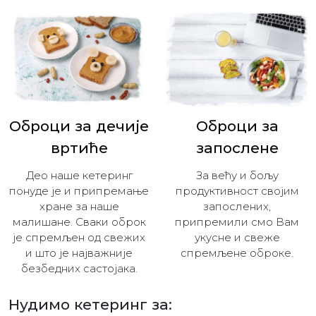
Оброци за дечијe
Оброци за
вртиће
запослене
Део наше кетеринг
За већу и бољу
понуде је и припремање
продуктивност својим
хране за наше
запослених,
малишане. Сваки оброк
припремили смо Вам
је спремљен од свежих
укусне и свеже
и што је најважније
спремљене оброке.
безбедних састојака.
Нудимо кетеринг за: