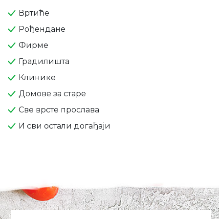
Вртиће
Рођендане
Фирме
Градилишта
Клинике
Домове за старе
Све врсте прослава
И сви остали догађаји
'