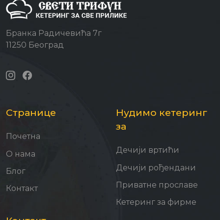
Бранка Радичевића 7г
11250 Београд
Странице
Нудимо кетеринг
за
Почетна
Дечији вртићи
О нама
Дечији рођендани
Блог
Приватне прославе
Контакт
Кетеринг за фирме