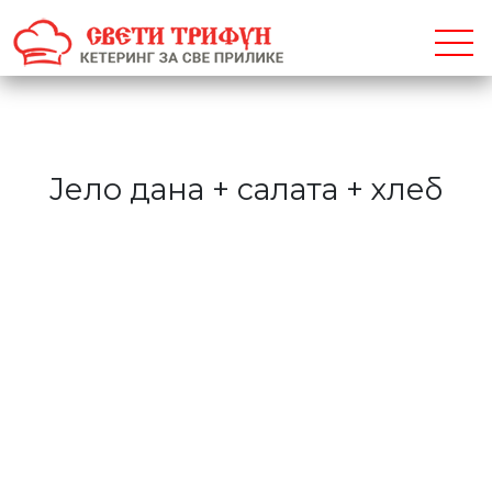
Јело дана + салата + хлеб