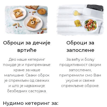
Оброци за дечијe
Оброци за
вртиће
запослене
Део наше кетеринг
За већу и бољу
понуде је и припремање
продуктивност својим
хране за наше
запослених,
малишане. Сваки оброк
припремили смо Вам
је спремљен од свежих
укусне и свеже
и што је најважније
спремљене оброке.
безбедних састојака.
Нудимо кетеринг за: