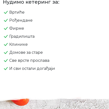
Нудимо кетеринг за:
Вртиће
Рођендане
Фирме
Градилишта
Клинике
Домове за старе
Све врсте прослава
И сви остали догађаји