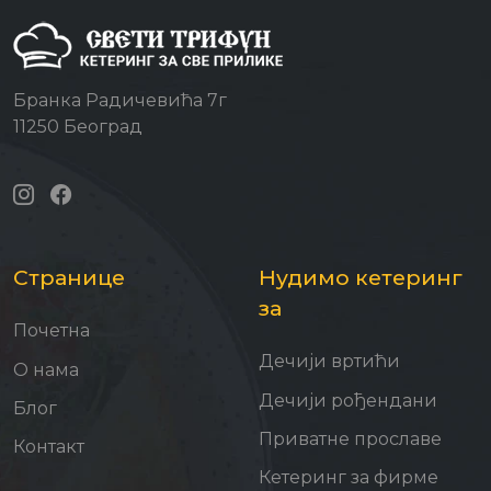
Бранка Радичевића 7г
11250 Београд
Странице
Нудимо кетеринг
за
Почетна
Дечији вртићи
О нама
Дечији рођендани
Блог
Приватне прославе
Контакт
Кетеринг за фирме