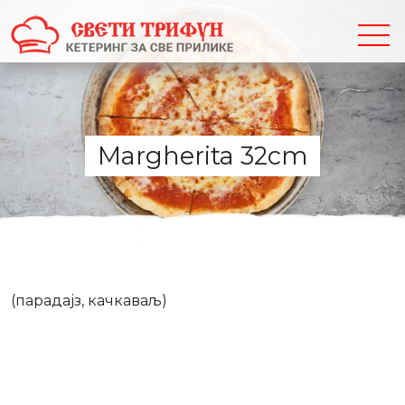
Margherita 32cm
(парадајз, качкаваљ)