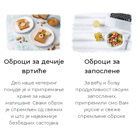
Оброци за дечијe
Оброци за
вртиће
запослене
Део наше кетеринг
За већу и бољу
понуде је и припремање
продуктивност својим
хране за наше
запослених,
малишане. Сваки оброк
припремили смо Вам
је спремљен од свежих
укусне и свеже
и што је најважније
спремљене оброке.
безбедних састојака.