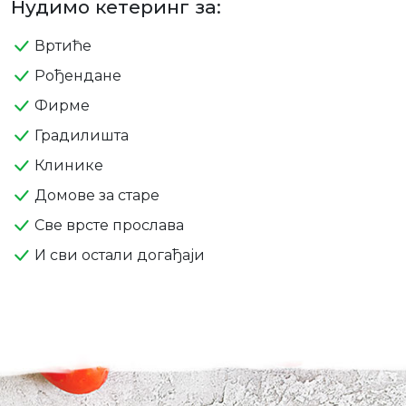
Нудимо кетеринг за:
Вртиће
Рођендане
Фирме
Градилишта
Клинике
Домове за старе
Све врсте прослава
И сви остали догађаји