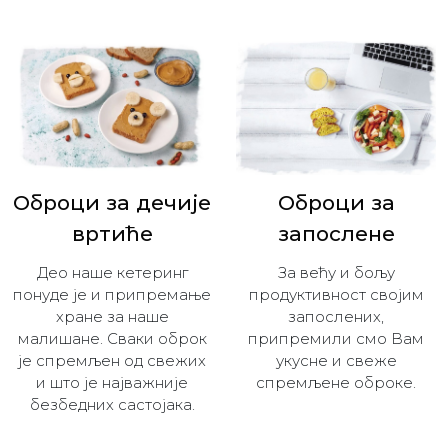
Оброци за дечијe
Оброци за
вртиће
запослене
Део наше кетеринг
За већу и бољу
понуде је и припремање
продуктивност својим
хране за наше
запослених,
малишане. Сваки оброк
припремили смо Вам
је спремљен од свежих
укусне и свеже
и што је најважније
спремљене оброке.
безбедних састојака.