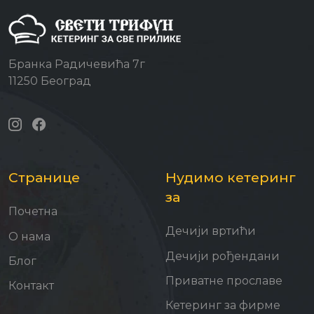
Бранка Радичевића 7г
11250 Београд
Странице
Нудимо кетеринг
за
Почетна
Дечији вртићи
О нама
Дечији рођендани
Блог
Приватне прославе
Контакт
Кетеринг за фирме