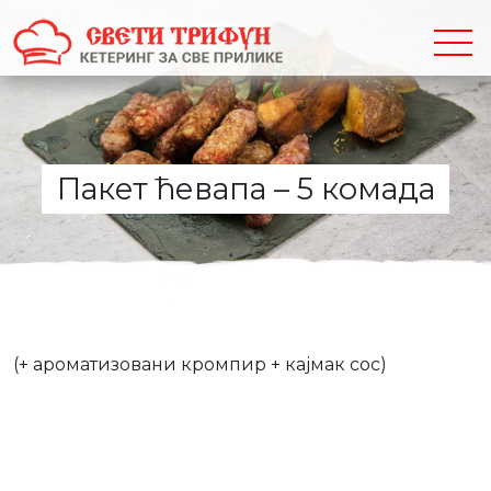
Пакет ћевапа – 5 комада
(+ ароматизовани кромпир + кајмак сос)