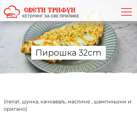
Пирошка 32cm
(пелат, шунка, качкаваљ, маслине , шампињони и
оригано)