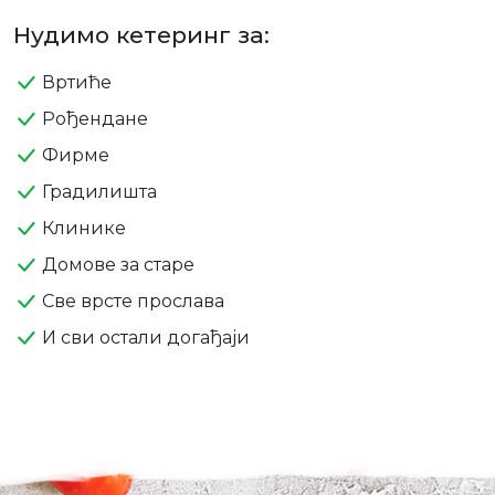
Нудимо кетеринг за:
Вртиће
Рођендане
Фирме
Градилишта
Клинике
Домове за старе
Све врсте прослава
И сви остали догађаји