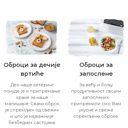
Оброци за дечијe
Оброци за
вртиће
запослене
Део наше кетеринг
За већу и бољу
понуде је и припремање
продуктивност својим
хране за наше
запослених,
малишане. Сваки оброк
припремили смо Вам
је спремљен од свежих
укусне и свеже
и што је најважније
спремљене оброке.
безбедних састојака.