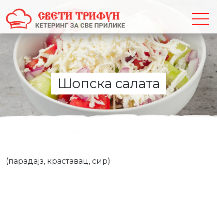
Шопска салата
(парадајз, краставац, сир)