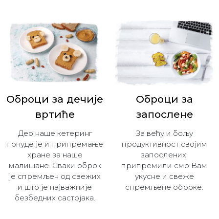
Оброци за дечијe
Оброци за
вртиће
запослене
Део наше кетеринг
За већу и бољу
понуде је и припремање
продуктивност својим
хране за наше
запослених,
малишане. Сваки оброк
припремили смо Вам
је спремљен од свежих
укусне и свеже
и што је најважније
спремљене оброке.
безбедних састојака.