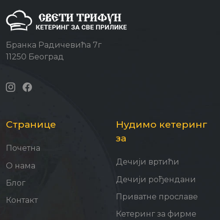
Бранка Радичевића 7г
11250 Београд
Странице
Нудимо кетеринг
за
Почетна
Дечији вртићи
О нама
Дечији рођендани
Блог
Приватне прославе
Контакт
Кетеринг за фирме