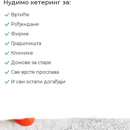
Нудимо кетеринг за:
Вртиће
Рођендане
Фирме
Градилишта
Клинике
Домове за старе
Све врсте прослава
И сви остали догађаји