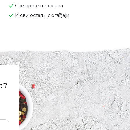
Све врсте прослава
И сви остали догађаји
а?