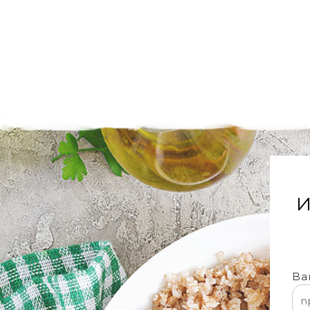
'
И
Ва