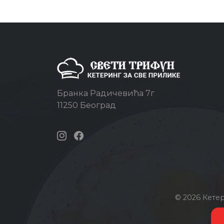
Бранка Радичевића 7г
11250 Београд
© 2026 Кете