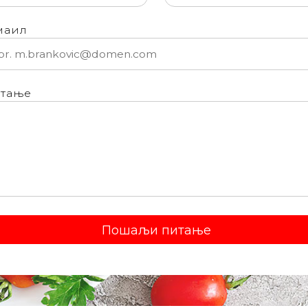
маил
тање