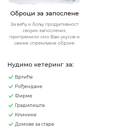
Оброци за запослене
За већу и бољу продуктивност
својим запослених,
припремили смо Вам укусне и
свеже спремљене оброке.
Нудимо кетеринг за:
Вртиће
Рођендане
Фирме
Градилишта
Клинике
Домове за старе