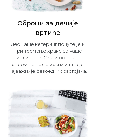
Оброци за дечијe
вртиће
Део наше кетеринг понуде је и
припремање хране за наше
малишане. Сваки оброк је
спремљен од свежих и што је
најважније безбедних састојака.