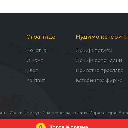
Странице
Нудимо кетеринг
Почетна
Дечији вртићи
О нама
Дечији рођендани
Блог
Приватне прославе
Контакт
Кетеринг за фирме
ринг Свети Трифун. Сва права задржана.
Израда сајта
Are
0
Корпа је празна.