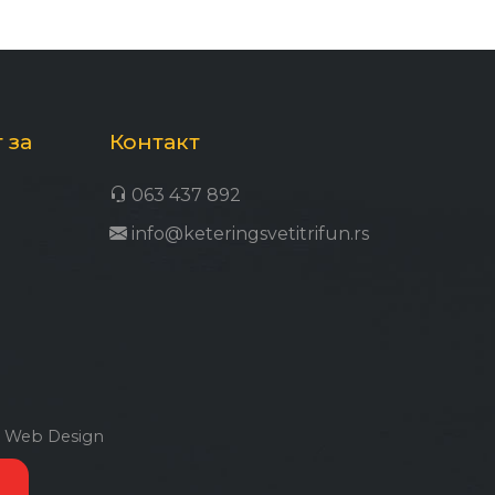
 за
Контакт
063 437 892
info@keteringsvetitrifun.rs
a Web Design