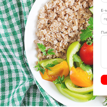
Е-
Пи