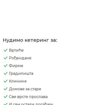
Нудимо кетеринг за:
Вртиће
Рођендане
Фирме
Градилишта
Клинике
Домове за старе
Све врсте прослава
И сви остали догађаји